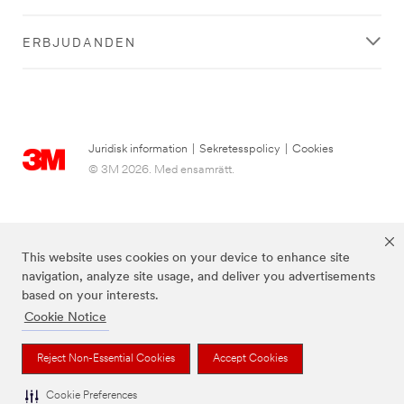
ERBJUDANDEN
Juridisk information
|
Sekretesspolicy
|
Cookies
© 3M 2026. Med ensamrätt.
This website uses cookies on your device to enhance site
navigation, analyze site usage, and deliver you advertisements
based on your interests.
Cookie Notice
3M, Post-it® och färgen Canary Yellow™ är varumärken som tillhör 3M.
Reject Non-Essential Cookies
Accept Cookies
Cookie Preferences