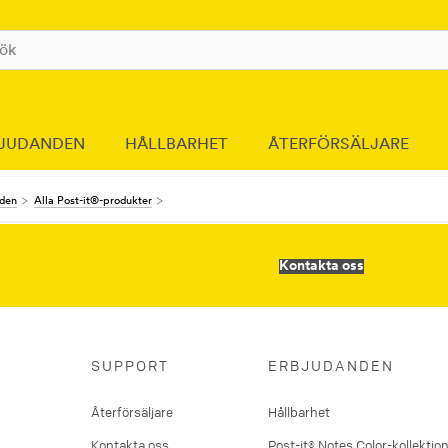
JUDANDEN
HÅLLBARHET
ÅTERFÖRSÄLJARE
nden
Alla Post-it®-produkter
Kontakta oss
SUPPORT
ERBJUDANDEN
Återförsäljare
Hållbarhet
Kontakta oss
Post-it® Notes Color-kollektio