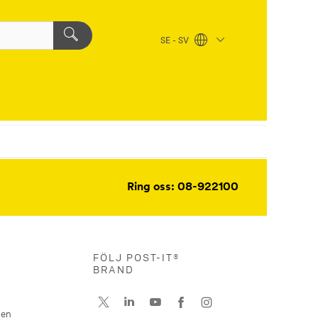
SE - SV
Ring oss: 08-922100
FÖLJ POST-IT®
BRAND
nen