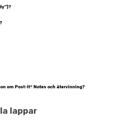
dy”)?
e?
ion om Post-it® Notes och återvinning?
la lappar