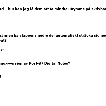
rd – hur kan jag få dem att ta mindre utrymme på skrivbo
skärmen kan lappens nedre del automatiskt sträcka sig ne
påt?
es?
inux-version av Post-it® Digital Notes?
?