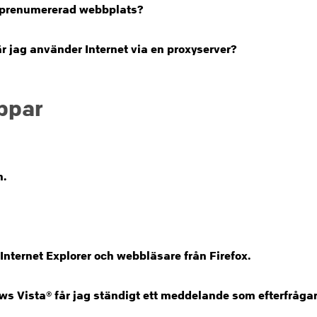
n prenumererad webbplats?
r jag använder Internet via en proxyserver?
ppar
n.
nternet Explorer och webbläsare från Firefox.
 Vista® får jag ständigt ett meddelande som efterfrågar å