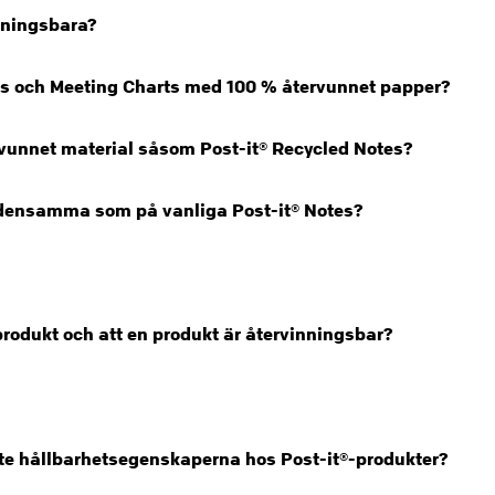
nningsbara?
Notes och Meeting Charts med 100 % återvunnet papper?
rvunnet material såsom Post-it® Recycled Notes?
s densamma som på vanliga Post-it® Notes?
rodukt och att en produkt är återvinningsbar?
aste hållbarhetsegenskaperna hos Post-it®-produkter?