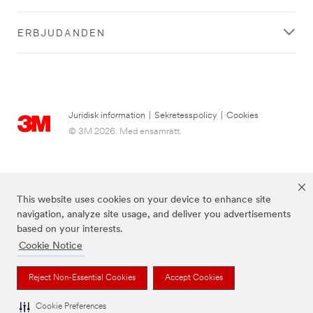
ERBJUDANDEN
Juridisk information
|
Sekretesspolicy
|
Cookies
© 3M 2026. Med ensamrätt.
This website uses cookies on your device to enhance site
navigation, analyze site usage, and deliver you advertisements
based on your interests.
Cookie Notice
3M, Post-it® och färgen Canary Yellow™ är varumärken som tillhör 3M.
Reject Non-Essential Cookies
Accept Cookies
Cookie Preferences