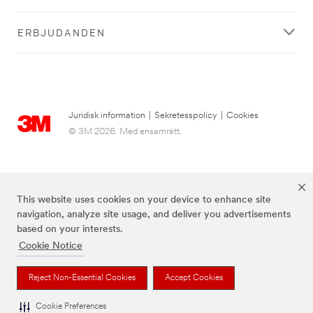
ERBJUDANDEN
Juridisk information
|
Sekretesspolicy
|
Cookies
© 3M 2026. Med ensamrätt.
This website uses cookies on your device to enhance site
navigation, analyze site usage, and deliver you advertisements
based on your interests.
Cookie Notice
3M, Post-it® och färgen Canary Yellow™ är varumärken som tillhör 3M.
Reject Non-Essential Cookies
Accept Cookies
Cookie Preferences