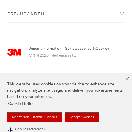
ERBJUDANDEN
Juridisk information
|
Sekretesspolicy
|
Cookies
© 3M 2026. Med ensamrätt.
This website uses cookies on your device to enhance site
navigation, analyze site usage, and deliver you advertisements
based on your interests.
Cookie Notice
3M, Post-it® och färgen Canary Yellow™ är varumärken som tillhör 3M.
Reject Non-Essential Cookies
Accept Cookies
Cookie Preferences