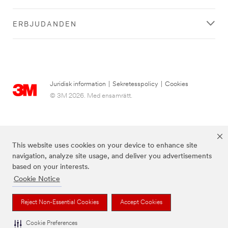
ERBJUDANDEN
Juridisk information
|
Sekretesspolicy
|
Cookies
© 3M 2026. Med ensamrätt.
This website uses cookies on your device to enhance site
navigation, analyze site usage, and deliver you advertisements
based on your interests.
Cookie Notice
3M, Post-it® och färgen Canary Yellow™ är varumärken som tillhör 3M.
Reject Non-Essential Cookies
Accept Cookies
Cookie Preferences