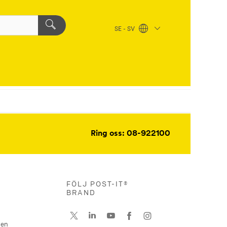
SE - SV
Ring oss: 08-922100
FÖLJ POST-IT®
BRAND
nen