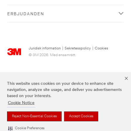
ERBJUDANDEN
Juridisk information
|
Sekretesspolicy
|
Cookies
© 3M 2026. Med ensamrätt.
This website uses cookies on your device to enhance site
navigation, analyze site usage, and deliver you advertisements
based on your interests.
Cookie Notice
3M, Post-it® och färgen Canary Yellow™ är varumärken som tillhör 3M.
Reject Non-Essential Cookies
Accept Cookies
Cookie Preferences