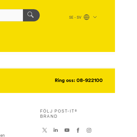
SE - SV
Ring oss: 08-922100
FÖLJ POST-IT®
BRAND
nen