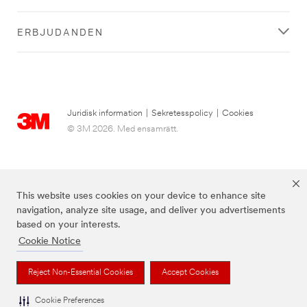
ERBJUDANDEN
Juridisk information
|
Sekretesspolicy
|
Cookies
© 3M 2026. Med ensamrätt.
This website uses cookies on your device to enhance site
navigation, analyze site usage, and deliver you advertisements
based on your interests.
Cookie Notice
3M, Post-it® och färgen Canary Yellow™ är varumärken som tillhör 3M.
Reject Non-Essential Cookies
Accept Cookies
Cookie Preferences