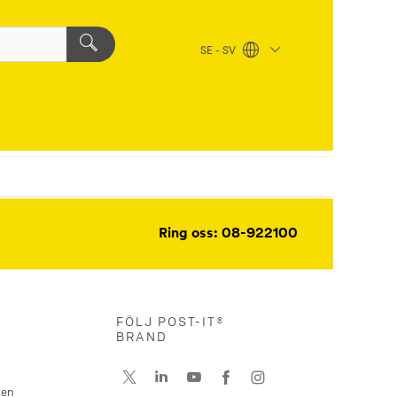
SE - SV
Ring oss: 08-922100
FÖLJ POST-IT®
BRAND
nen