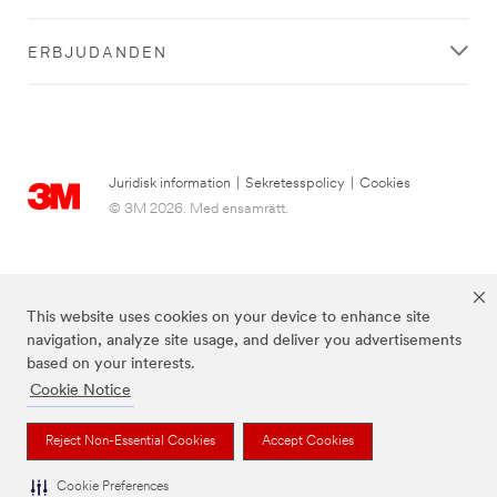
ERBJUDANDEN
Juridisk information
|
Sekretesspolicy
|
Cookies
© 3M 2026. Med ensamrätt.
This website uses cookies on your device to enhance site
navigation, analyze site usage, and deliver you advertisements
based on your interests.
Cookie Notice
3M, Post-it® och färgen Canary Yellow™ är varumärken som tillhör 3M.
Reject Non-Essential Cookies
Accept Cookies
Cookie Preferences