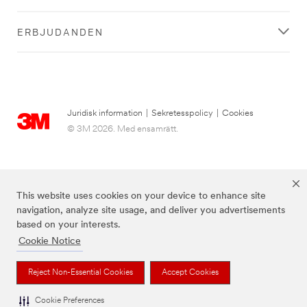
ERBJUDANDEN
Juridisk information
|
Sekretesspolicy
|
Cookies
© 3M 2026. Med ensamrätt.
This website uses cookies on your device to enhance site
navigation, analyze site usage, and deliver you advertisements
based on your interests.
Cookie Notice
3M, Post-it® och färgen Canary Yellow™ är varumärken som tillhör 3M.
Reject Non-Essential Cookies
Accept Cookies
Cookie Preferences