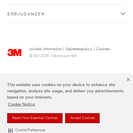
ERBJUDANDEN
Juridisk information
|
Sekretesspolicy
|
Cookies
© 3M 2026. Med ensamrätt.
This website uses cookies on your device to enhance site
navigation, analyze site usage, and deliver you advertisements
based on your interests.
Cookie Notice
3M, Post-it® och färgen Canary Yellow™ är varumärken som tillhör 3M.
Reject Non-Essential Cookies
Accept Cookies
Cookie Preferences