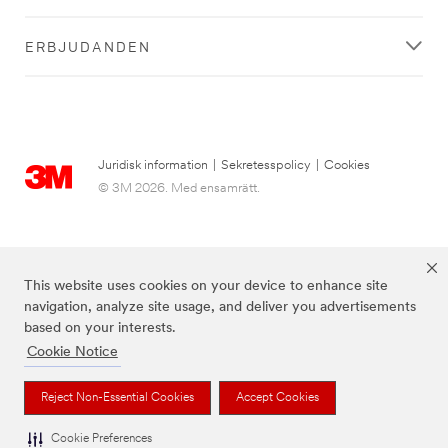
ERBJUDANDEN
Juridisk information
|
Sekretesspolicy
|
Cookies
© 3M 2026. Med ensamrätt.
This website uses cookies on your device to enhance site
navigation, analyze site usage, and deliver you advertisements
based on your interests.
Cookie Notice
3M, Post-it® och färgen Canary Yellow™ är varumärken som tillhör 3M.
Reject Non-Essential Cookies
Accept Cookies
Cookie Preferences