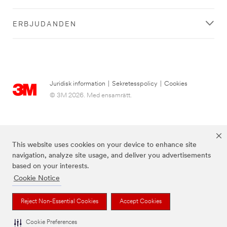
ERBJUDANDEN
Juridisk information
|
Sekretesspolicy
|
Cookies
© 3M 2026. Med ensamrätt.
This website uses cookies on your device to enhance site
navigation, analyze site usage, and deliver you advertisements
based on your interests.
Cookie Notice
3M, Post-it® och färgen Canary Yellow™ är varumärken som tillhör 3M.
Reject Non-Essential Cookies
Accept Cookies
Cookie Preferences