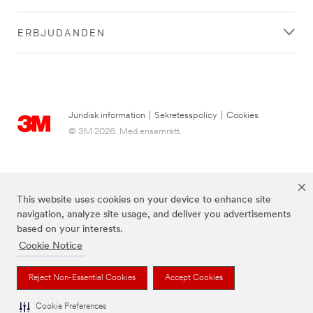
ERBJUDANDEN
Juridisk information
|
Sekretesspolicy
|
Cookies
© 3M 2026. Med ensamrätt.
This website uses cookies on your device to enhance site
navigation, analyze site usage, and deliver you advertisements
based on your interests.
Cookie Notice
3M, Post-it® och färgen Canary Yellow™ är varumärken som tillhör 3M.
Reject Non-Essential Cookies
Accept Cookies
Cookie Preferences