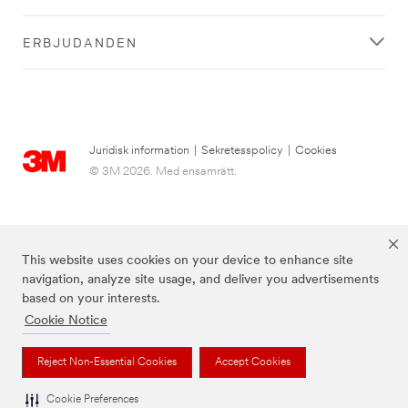
ERBJUDANDEN
Juridisk information
|
Sekretesspolicy
|
Cookies
© 3M 2026. Med ensamrätt.
This website uses cookies on your device to enhance site
navigation, analyze site usage, and deliver you advertisements
based on your interests.
Cookie Notice
3M, Post-it® och färgen Canary Yellow™ är varumärken som tillhör 3M.
Reject Non-Essential Cookies
Accept Cookies
Cookie Preferences