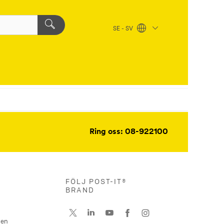
SE - SV
Ring oss: 08-922100
FÖLJ POST-IT®
BRAND
nen