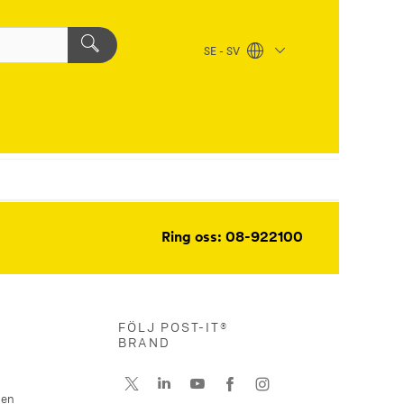
SE - SV
Ring oss: 08-922100
FÖLJ POST-IT®
BRAND
nen