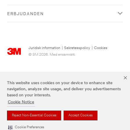
ERBJUDANDEN
Juridisk information
|
Sekretesspolicy
|
Cookies
© 3M 2026. Med ensamrätt.
This website uses cookies on your device to enhance site
navigation, analyze site usage, and deliver you advertisements
based on your interests.
Cookie Notice
3M, Post-it® och färgen Canary Yellow™ är varumärken som tillhör 3M.
Reject Non-Essential Cookies
Accept Cookies
Cookie Preferences