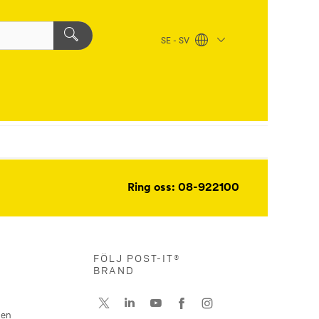
SE - SV
Ring oss: 08-922100
FÖLJ POST-IT®
BRAND
nen