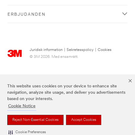
ERBJUDANDEN
Juridisk information
|
Sekretesspolicy
|
Cookies
© 3M 2026. Med ensamrätt.
This website uses cookies on your device to enhance site
navigation, analyze site usage, and deliver you advertisements
based on your interests.
Cookie Notice
3M, Post-it® och färgen Canary Yellow™ är varumärken som tillhör 3M.
Reject Non-Essential Cookies
Accept Cookies
Cookie Preferences