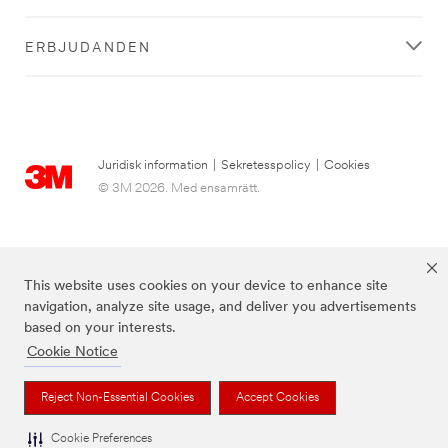
ERBJUDANDEN
Juridisk information
|
Sekretesspolicy
|
Cookies
© 3M 2026. Med ensamrätt.
This website uses cookies on your device to enhance site
navigation, analyze site usage, and deliver you advertisements
based on your interests.
Cookie Notice
3M, Post-it® och färgen Canary Yellow™ är varumärken som tillhör 3M.
Reject Non-Essential Cookies
Accept Cookies
Cookie Preferences