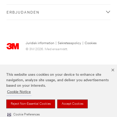
ERBJUDANDEN
Juridisk information
|
Sekretesspolicy
|
Cookies
© 3M 2026. Med ensamrätt.
This website uses cookies on your device to enhance site
navigation, analyze site usage, and deliver you advertisements
based on your interests.
Cookie Notice
3M, Post-it® och färgen Canary Yellow™ är varumärken som tillhör 3M.
Reject Non-Essential Cookies
Accept Cookies
Cookie Preferences