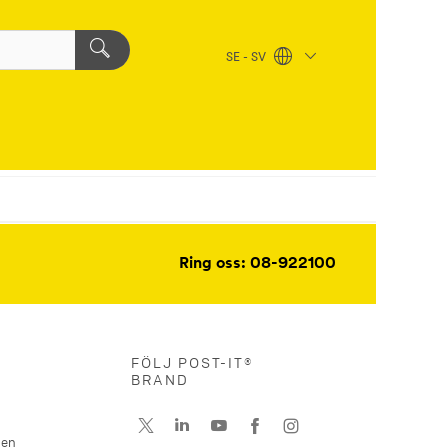
SE - SV
Ring oss: 08-922100
FÖLJ POST-IT®
BRAND
nen