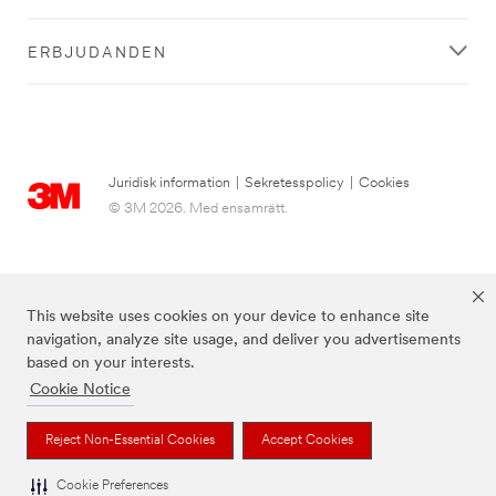
ERBJUDANDEN
Juridisk information
|
Sekretesspolicy
|
Cookies
© 3M 2026. Med ensamrätt.
This website uses cookies on your device to enhance site
navigation, analyze site usage, and deliver you advertisements
based on your interests.
Cookie Notice
3M, Post-it® och färgen Canary Yellow™ är varumärken som tillhör 3M.
Reject Non-Essential Cookies
Accept Cookies
Cookie Preferences