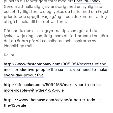
punkten du tänker göra först med ett
Post-it® Index.
Genom att hålla dig själv ansvarig med en synlig lista
och ett tydligt första steg lyckas du ta itu med din högst
prioriterade uppgift varje gång – och du kommer aldrig
att gå tillbaka till hur det var förut.
Där har du dem – sex grymma tips som gör att du
lyckas varje dag, samtidigt som du fortfarande kan göra
det du är bra på: att se helheten och inspireras av
långsiktiga mål.
Källor:
http://www.fastcompany.com/3051951/secrets-of-the-
most-productive-people/the-six-lists-you-need-to-make-
every-day-productive
http://lifehacker.com/5994155/make-your-to-do-list-
more-doable-with-the-1-3-5-rule
https://www.themuse.com/advice/a-better-todo-list-
the-135-rule