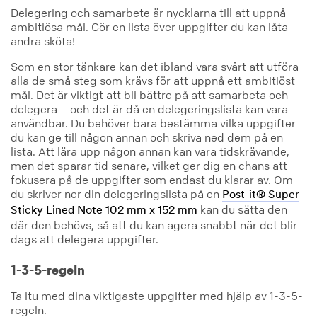
Delegering och samarbete är nycklarna till att uppnå
ambitiösa mål. Gör en lista över uppgifter du kan låta
andra sköta!
Som en stor tänkare kan det ibland vara svårt att utföra
alla de små steg som krävs för att uppnå ett ambitiöst
mål. Det är viktigt att bli bättre på att samarbeta och
delegera – och det är då en delegeringslista kan vara
användbar. Du behöver bara bestämma vilka uppgifter
du kan ge till någon annan och skriva ned dem på en
lista. Att lära upp någon annan kan vara tidskrävande,
men det sparar tid senare, vilket ger dig en chans att
fokusera på de uppgifter som endast du klarar av. Om
du skriver ner din delegeringslista på en
Post-it® Super
kan du sätta den
Sticky Lined Note 102 mm x 152 mm
där den behövs, så att du kan agera snabbt när det blir
dags att delegera uppgifter.
1-3-5-regeln
Ta itu med dina viktigaste uppgifter med hjälp av 1-3-5-
regeln.