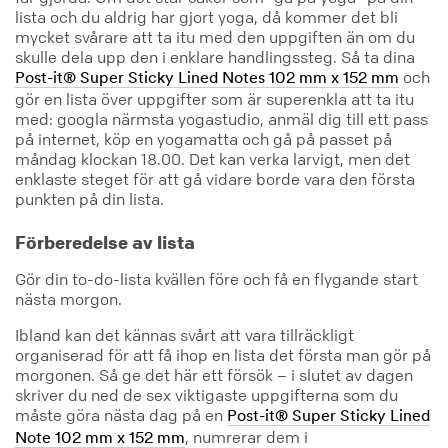
lista och du aldrig har gjort yoga, då kommer det bli
mycket svårare att ta itu med den uppgiften än om du
skulle dela upp den i enklare handlingssteg. Så ta dina
och
Post-it® Super Sticky Lined Notes 102 mm x 152 mm
gör en lista över uppgifter som är superenkla att ta itu
med: googla närmsta yogastudio, anmäl dig till ett pass
på internet, köp en yogamatta och gå på passet på
måndag klockan 18.00. Det kan verka larvigt, men det
enklaste steget för att gå vidare borde vara den första
punkten på din lista.
Förberedelse av lista
Gör din to-do-lista kvällen före och få en flygande start
nästa morgon.
Ibland kan det kännas svårt att vara tillräckligt
organiserad för att få ihop en lista det första man gör på
morgonen. Så ge det här ett försök – i slutet av dagen
skriver du ned de sex viktigaste uppgifterna som du
måste göra nästa dag på en
Post-it® Super Sticky Lined
, numrerar dem i
Note 102 mm x 152 mm