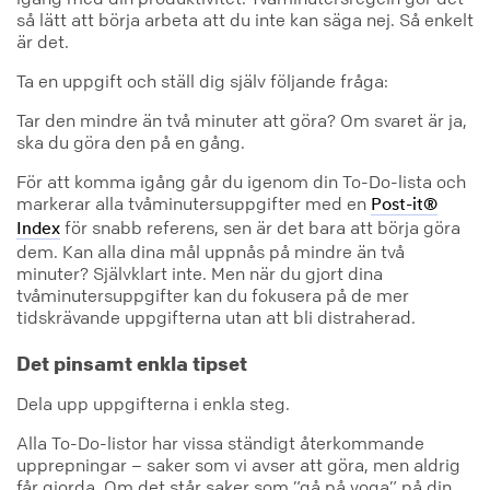
så lätt att börja arbeta att du inte kan säga nej. Så enkelt
är det.
Ta en uppgift och ställ dig själv följande fråga:
Tar den mindre än två minuter att göra? Om svaret är ja,
ska du göra den på en gång.
För att komma igång går du igenom din To-Do-lista och
markerar alla tvåminutersuppgifter med en
Post-it®
för snabb referens, sen är det bara att börja göra
Index
dem. Kan alla dina mål uppnås på mindre än två
minuter? Självklart inte. Men när du gjort dina
tvåminutersuppgifter kan du fokusera på de mer
tidskrävande uppgifterna utan att bli distraherad.
Det pinsamt enkla tipset
Dela upp uppgifterna i enkla steg.
Alla To-Do-listor har vissa ständigt återkommande
upprepningar – saker som vi avser att göra, men aldrig
får gjorda. Om det står saker som ”gå på yoga” på din