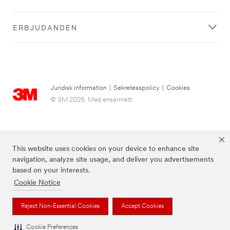
ERBJUDANDEN
Juridisk information
|
Sekretesspolicy
|
Cookies
© 3M 2026. Med ensamrätt.
This website uses cookies on your device to enhance site
navigation, analyze site usage, and deliver you advertisements
based on your interests.
Cookie Notice
3M, Post-it® och färgen Canary Yellow™ är varumärken som tillhör 3M.
Reject Non-Essential Cookies
Accept Cookies
Cookie Preferences