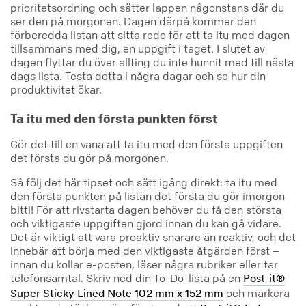
prioritetsordning och sätter lappen någonstans där du
ser den på morgonen. Dagen därpå kommer den
förberedda listan att sitta redo för att ta itu med dagen
tillsammans med dig, en uppgift i taget. I slutet av
dagen flyttar du över allting du inte hunnit med till nästa
dags lista. Testa detta i några dagar och se hur din
produktivitet ökar.
Ta itu med den första punkten först
Gör det till en vana att ta itu med den första uppgiften
det första du gör på morgonen.
Så följ det här tipset och sätt igång direkt: ta itu med
den första punkten på listan det första du gör imorgon
bitti! För att rivstarta dagen behöver du få den största
och viktigaste uppgiften gjord innan du kan gå vidare.
Det är viktigt att vara proaktiv snarare än reaktiv, och det
innebär att börja med den viktigaste åtgärden först –
innan du kollar e-posten, läser några rubriker eller tar
telefonsamtal. Skriv ned din To-Do-lista på en
Post-it®
och markera
Super Sticky Lined Note 102 mm x 152 mm