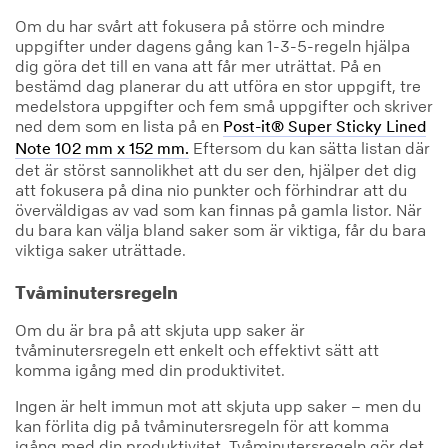
Om du har svårt att fokusera på större och mindre
uppgifter under dagens gång kan 1-3-5-regeln hjälpa
dig göra det till en vana att får mer uträttat. På en
bestämd dag planerar du att utföra en stor uppgift, tre
medelstora uppgifter och fem små uppgifter och skriver
ned dem som en lista på en
Post-it® Super Sticky Lined
Eftersom du kan sätta listan där
Note 102 mm x 152 mm.
det är störst sannolikhet att du ser den, hjälper det dig
att fokusera på dina nio punkter och förhindrar att du
överväldigas av vad som kan finnas på gamla listor. När
du bara kan välja bland saker som är viktiga, får du bara
viktiga saker uträttade.
Tvåminutersregeln
Om du är bra på att skjuta upp saker är
tvåminutersregeln ett enkelt och effektivt sätt att
komma igång med din produktivitet.
Ingen är helt immun mot att skjuta upp saker – men du
kan förlita dig på tvåminutersregeln för att komma
igång med din produktivitet. Tvåminutersregeln gör det