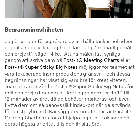
Begränsningsfriheten
Jag är en stor förespråkare av att hålla tankar och idéer
organiserade, vilket jag har tillämpat på månatliga mål
och projekt”, säger Mike. ”Att ha målen lätt synliga
genom att skriva dem på
eller
Post-it® Meeting Charts
möjliggör för teamet att
Post-it® Super Sticky Big Notes
vara fokuserade inom produktens gränser – och dessa
begränsningar har visat sig vara bra för kreativiteten.
Teamet kan använda Post-it® Super Sticky Big Notes för
mål och projekt genom att kartlägga dem för de 10 till
12 månader av året då de behöver markeras, och även
flytta dem om så behövs (likt indexkort när de används
för en storyboard). När väggutrymmet sinar, är Post-it®
Meeting Charts bra för att hjälpa laget att fokusera på
deras högsta prioritet tills den är slutförd.