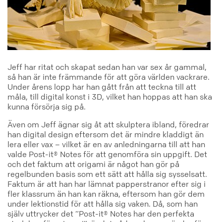
Jeff har ritat och skapat sedan han var sex år gammal,
så han är inte främmande för att göra världen vackrare.
Under årens lopp har han gått från att teckna till att
måla, till digital konst i 3D, vilket han hoppas att han ska
kunna försörja sig på.
Även om Jeff ägnar sig åt att skulptera ibland, föredrar
han digital design eftersom det är mindre kladdigt än
lera eller vax – vilket är en av anledningarna till att han
valde Post-it® Notes för att genomföra sin uppgift. Det
och det faktum att origami är något han gör på
regelbunden basis som ett sätt att hålla sig sysselsatt.
Faktum är att han har lämnat papperstranor efter sig i
fler klassrum än han kan räkna, eftersom han gör dem
under lektionstid för att hålla sig vaken. Då, som han
själv uttrycker det ”Post-it® Notes har den perfekta