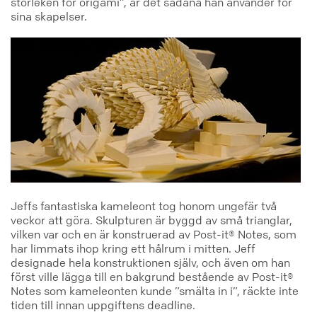
storleken för origami”, är det sådana han använder för
sina skapelser.
Jeffs fantastiska kameleont tog honom ungefär två
veckor att göra. Skulpturen är byggd av små trianglar,
vilken var och en är konstruerad av Post-it® Notes, som
har limmats ihop kring ett hålrum i mitten. Jeff
designade hela konstruktionen själv, och även om han
först ville lägga till en bakgrund bestående av Post-it®
Notes som kameleonten kunde ”smälta in i”, räckte inte
tiden till innan uppgiftens deadline.