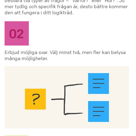
besvara två typer av frågor – ”Varför?” eller ”Hur?”. Ju
mer tydlig och specifik frågan är, desto bättre kommer
den att fungera i ditt logikträd.
Erbjud möjliga svar. Välj minst två, men fler kan belysa
många möjligheter.