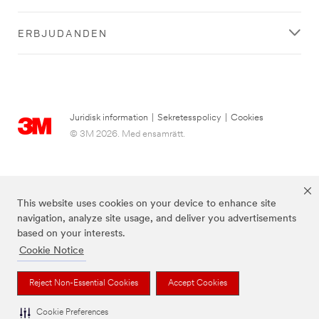
ERBJUDANDEN
Juridisk information
|
Sekretesspolicy
|
Cookies
© 3M 2026. Med ensamrätt.
This website uses cookies on your device to enhance site
navigation, analyze site usage, and deliver you advertisements
based on your interests.
Cookie Notice
3M, Post-it® och färgen Canary Yellow™ är varumärken som tillhör 3M.
Reject Non-Essential Cookies
Accept Cookies
Cookie Preferences