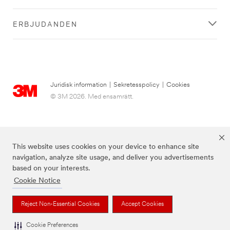
ERBJUDANDEN
Juridisk information
|
Sekretesspolicy
|
Cookies
© 3M 2026. Med ensamrätt.
This website uses cookies on your device to enhance site
navigation, analyze site usage, and deliver you advertisements
based on your interests.
Cookie Notice
3M, Post-it® och färgen Canary Yellow™ är varumärken som tillhör 3M.
Reject Non-Essential Cookies
Accept Cookies
Cookie Preferences