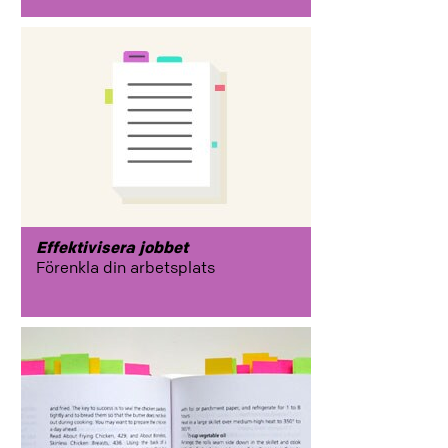
process
planera
produktivitet
Effektivisera jobbet
Förenkla din arbetsplats
planera
prioritera
kreativitet