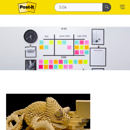
dry_erase_surface
colour