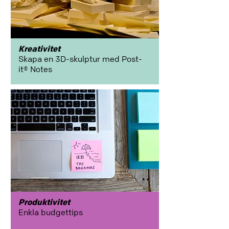
education
Kreativitet
Skapa en 3D-skulptur med Post-
it® Notes
utvalda
produkter
samarbete
kontorsorganisering
newyork_color
Produktivitet
Enkla budgettips
Relationer